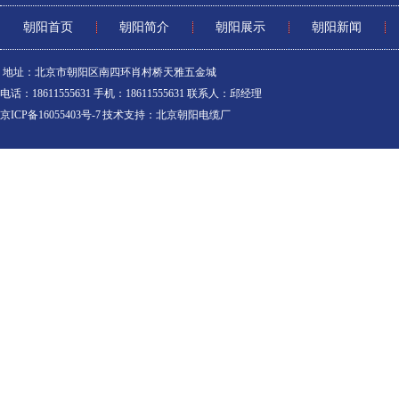
朝阳首页
朝阳简介
朝阳展示
朝阳新闻
地址：北京市朝阳区南四环肖村桥天雅五金城
电话：18611555631 手机：18611555631 联系人：邱经理
京ICP备16055403号-7
技术支持：
北京朝阳电缆厂