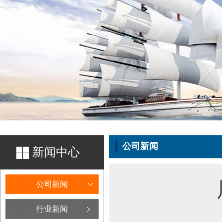
公司新闻
新闻中心
公司新闻
行业新闻