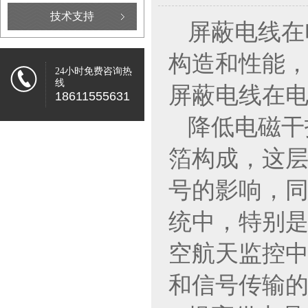
技术支持
屏蔽电线在
构造和性能
24小时免费咨询热
线
屏蔽电线在
18611555631
降低电磁干
箔构成，这
号的影响，
统中，特别
空航天监控
和信号传输