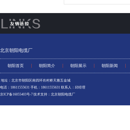
北京朝阳电缆厂
朝阳首页
朝阳简介
朝阳展示
朝阳新闻
地址：北京市朝阳区南四环肖村桥天雅五金城
电话：18611555631 手机：18611555631 联系人：邱经理
京ICP备16055403号-7
技术支持：
北京朝阳电缆厂