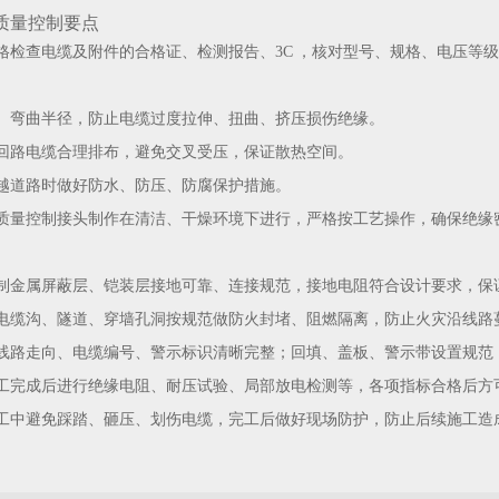
质量控制要点
格检查电缆及附件的合格证、检测报告、3C ，核对型号、规格、电压等
、弯曲半径，防止电缆过度拉伸、扭曲、挤压损伤绝缘。
回路电缆合理排布，避免交叉受压，保证散热空间。
越道路时做好防水、防压、防腐保护措施。
质量控制接头制作在清洁、干燥环境下进行，严格按工艺操作，确保绝缘
制金属屏蔽层、铠装层接地可靠、连接规范，接地电阻符合设计要求，保
电缆沟、隧道、穿墙孔洞按规范做防火封堵、阻燃隔离，防止火灾沿线路
线路走向、电缆编号、警示标识清晰完整；回填、盖板、警示带设置规范
工完成后进行绝缘电阻、耐压试验、局部放电检测等，各项指标合格后方
工中避免踩踏、砸压、划伤电缆，完工后做好现场防护，防止后续施工造