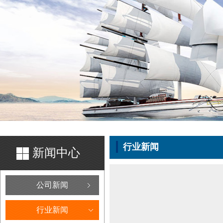
行业新闻
新闻中心
公司新闻
行业新闻