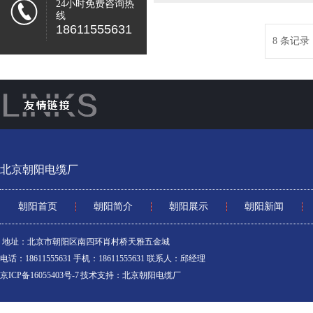
24小时免费咨询热
线
18611555631
8 条记录 
北京朝阳电缆厂
朝阳首页
朝阳简介
朝阳展示
朝阳新闻
地址：北京市朝阳区南四环肖村桥天雅五金城
电话：18611555631 手机：18611555631 联系人：邱经理
京ICP备16055403号-7
技术支持：
北京朝阳电缆厂