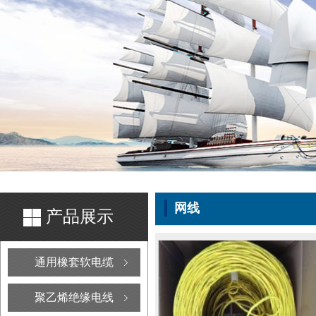
网线
产品展示
通用橡套软电缆
聚乙烯绝缘电线