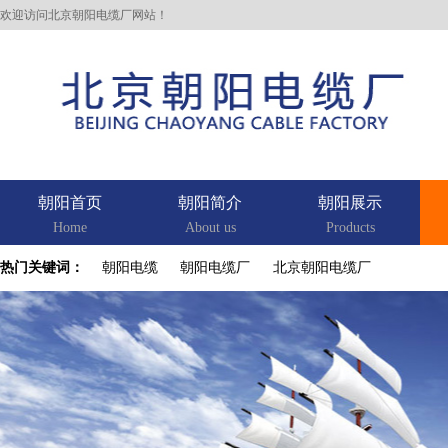
欢迎访问北京朝阳电缆厂网站！
朝阳首页
朝阳简介
朝阳展示
Home
About us
Products
热门关键词：
朝阳电缆
朝阳电缆厂
北京朝阳电缆厂