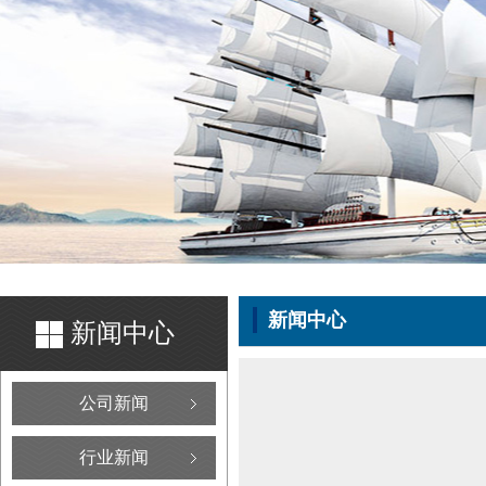
新闻中心
新闻中心
公司新闻
行业新闻