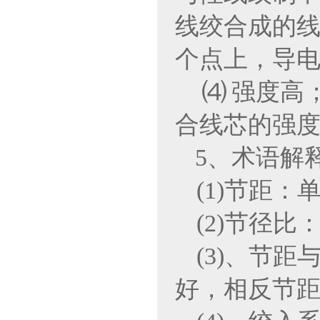
线绞合成的
个点上，导
⑷ 强度高
合线芯的强
5、术语解
(1)节距：
(2)节径比
(3)、节距
好，相反节